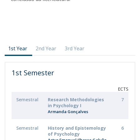
1st Year
2nd Year
3rd Year
1st Semester
ECTS
Semestral
Research Methodologies
7
in Psychology I
Armanda Gonçalves
Semestral
History and Epistemology
6
of Psychology