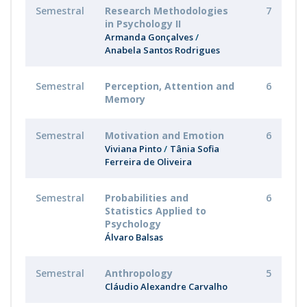
Semestral
Research Methodologies
7
in Psychology II
Armanda Gonçalves
Anabela Santos Rodrigues
Semestral
Perception, Attention and
6
Memory
Semestral
Motivation and Emotion
6
Viviana Pinto
Tânia Sofia
Ferreira de Oliveira
Semestral
Probabilities and
6
Statistics Applied to
Psychology
Álvaro Balsas
Semestral
Anthropology
5
Cláudio Alexandre Carvalho