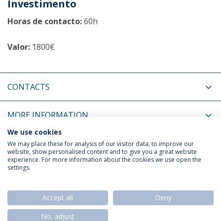
Investimento
Horas de contacto:
60h
Valor:
1800€
CONTACTS
MORE INFORMATION
We use cookies
COORDINATORS
We may place these for analysis of our visitor data, to improve our
website, show personalised content and to give you a great website
experience. For more information about the cookies we use open the
settings.
Privacy Policy
Termos & Condições
Rights of Data Subjects
Accept all
Deny
No, adjust