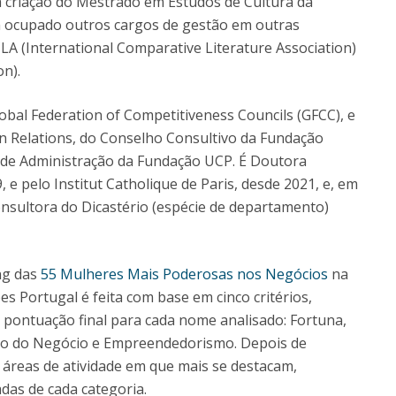
 a criação do Mestrado em Estudos de Cultura da
m ocupado outros cargos de gestão em outras
CLA (International Comparative Literature Association)
on).
al Federation of Competitiveness Councils (GFCC), e
n Relations, do Conselho Consultivo da Fundação
 de Administração da Fundação UCP. É Doutora
e pelo Institut Catholique de Paris, desde 2021, e, em
nsultora do Dicastério (espécie de departamento)
ng das
55 Mulheres Mais Poderosas nos Negócios
na
s Portugal é feita com base em cinco critérios,
pontuação final para cada nome analisado: Fortuna,
são do Negócio e Empreendedorismo. Depois de
áreas de atividade em que mais se destacam,
das de cada categoria.