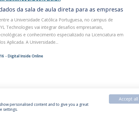
 dados da sala de aula direta para as empresas
entre a Universidade Católica Portuguesa, no campus de
YL Technologies vai integrar desafios empresariais,
ecnológicas e conhecimento especializado na Licenciatura em
os Aplicada. A Universidade...
:16
Digital Inside Online
Accept all
, show personalised content and to give you a great
 settings.
Política de Privacidade
Termos & Condições
Direitos do Titular dos Dados