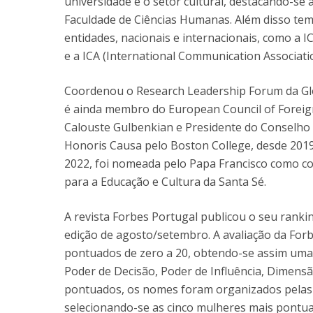
universidade e o setor cultural, destacando-se
Faculdade de Ciências Humanas. Além disso te
entidades, nacionais e internacionais, como a I
e a ICA (International Communication Associati
Coordenou o Research Leadership Forum da Glob
é ainda membro do European Council of Foreig
Calouste Gulbenkian e Presidente do Conselho
Honoris Causa pelo Boston College, desde 2019, 
2022, foi nomeada pelo Papa Francisco como co
para a Educação e Cultura da Santa Sé.
A revista Forbes Portugal publicou o seu ranki
edição de agosto/setembro. A avaliação da Forbe
pontuados de zero a 20, obtendo-se assim uma 
Poder de Decisão, Poder de Influência, Dimen
pontuados, os nomes foram organizados pelas 
selecionando-se as cinco mulheres mais pontua