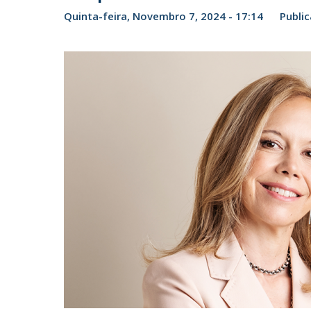
Candidaturas
Provedorias
Quinta-feira, Novembro 7, 2024 - 17:14
Public
Porquê escolher um Mestrado na FFCS?
Bolsas de Estudo
Alunos Internacionais
Prémio de Mérito
Provas Públicas