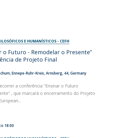
ILOSÓFICOS E HUMANÍSTICOS - CEFH
r o Futuro - Remodelar o Presente”
ência de Projeto Final
ochum
Ennepe-Ruhr-Kreis, Arnsberg
44
Germany
 decorrer a conferência “Ensinar o Futuro
nte” , que marcará o encerramento do Projeto
uropean...
to
18:00