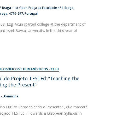
 Braga - 1st floor
Praça da Faculdade n°1
Braga
Braga
4710-297
Portugal
08, Ezgi Acun started college at the department of
t Izzet Baysal University. In the third year of
ILOSÓFICOS E HUMANÍSTICOS - CEFH
al do Projeto TESTEd: “Teaching the
ing the Present”
-
Alemanha
ar o Futuro Remodelando o Presente” , que marcará
rojeto TESTEd - Towards a European Syllabus in