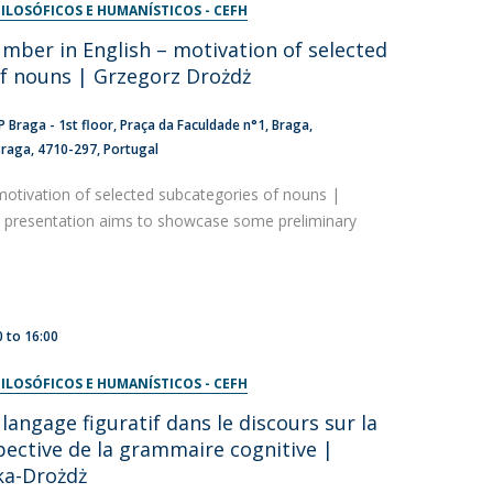
ILOSÓFICOS E HUMANÍSTICOS - CEFH
ber in English – motivation of selected
f nouns | Grzegorz Drożdż
 Braga - 1st floor
Praça da Faculdade n°1
Braga
Braga
4710-297
Portugal
motivation of selected subcategories of nouns |
 presentation aims to showcase some preliminary
0
to
16:00
ILOSÓFICOS E HUMANÍSTICOS - CEFH
angage figuratif dans le discours sur la
ective de la grammaire cognitive |
ka-Drożdż