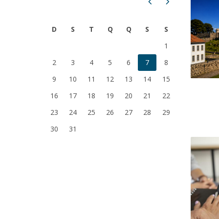
Prev
Next
Candidaturas
Provedorias
Porquê escolher um Mestrado na FFCS?
Bolsas de Estudo
D
S
T
Q
Q
S
S
Alunos Internacionais
1
Prémio de Mérito
2
3
4
5
6
7
8
Provas Públicas
9
10
11
12
13
14
15
16
17
18
19
20
21
22
23
24
25
26
27
28
29
30
31