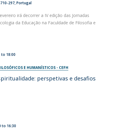
4710-297
Portugal
evereiro irá decorrer a IV edição das Jornadas
icologia da Educação na Faculdade de Filosofia e
0
to
18:00
ILOSÓFICOS E HUMANÍSTICOS - CEFH
piritualidade: perspetivas e desafios
0
to
16:30