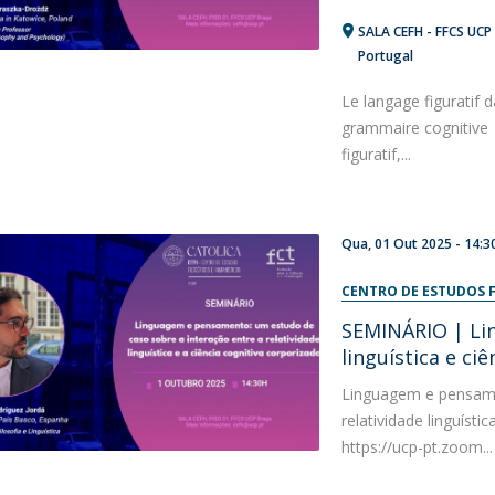
SALA CEFH - FFCS UCP 
Portugal
Le langage figuratif 
grammaire cognitive 
figuratif,...
Qua, 01 Out 2025 -
14:3
CENTRO DE ESTUDOS F
SEMINÁRIO | Li
linguística e ci
Linguagem e pensame
relatividade linguísti
https://ucp-pt.zoom...