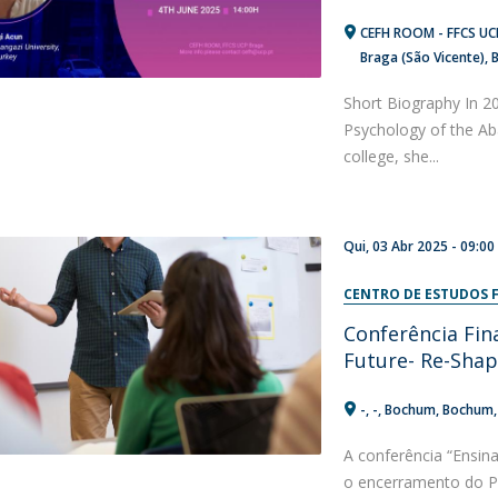
CEFH ROOM - FFCS UCP
Braga (São Vicente), 
Short Biography In 20
Psychology of the Aban
college, she...
Qui, 03 Abr 2025 - 09:00
CENTRO DE ESTUDOS F
Conferência Fin
Future- Re-Shap
-
-
Bochum
Bochum
A conferência “Ensin
o encerramento do P