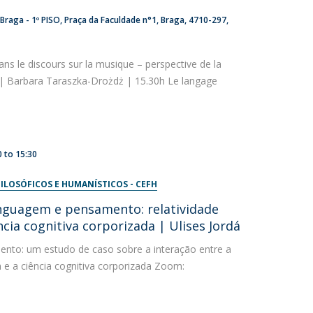
Braga - 1º PISO
Praça da Faculdade n°1
Braga
4710-297
dans le discours sur la musique – perspective de la
| Barbara Taraszka-Drożdż | 15.30h Le langage
0
to
15:30
ILOSÓFICOS E HUMANÍSTICOS - CEFH
nguagem e pensamento: relatividade
ência cognitiva corporizada | Ulises Jordá
nto: um estudo de caso sobre a interação entre a
ca e a ciência cognitiva corporizada Zoom: