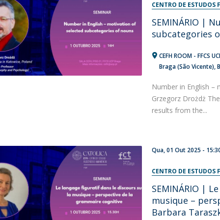
CENTRO DE ESTUDOS F
SEMINÁRIO | Num
subcategories o
CEFH ROOM - FFCS UCP
Braga (São Vicente), 
Number in English – 
Grzegorz Drożdż The
results from the...
Qua, 01 Out 2025 -
15:3
CENTRO DE ESTUDOS F
SEMINÁRIO | Le l
musique – persp
Barbara Tarasz