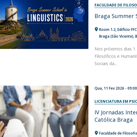
FACULDADE DE FILOSOF
Diretório de Contactos
Católica Braga Executive Academy
Braga Summer S
Apresentação
Programas
Room 1.2, Edifício FF
Braga (São Vicente), 
Informações globais
Nos próximos dias 1 
Filosóficos e Humanís
Sociais da...
Qua, 11 Fev 2026 - 09:0
LICENCIATURA EM PSI
IV Jornadas Int
Católica Braga
Faculdade de Filosofia