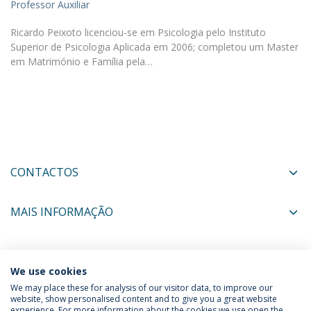
Professor Auxiliar
Ricardo Peixoto licenciou-se em Psicologia pelo Instituto
Superior de Psicologia Aplicada em 2006; completou um Master
em Matrimónio e Família pela…
CONTACTOS
MAIS INFORMAÇÃO
COORDENADORES
We use cookies
We may place these for analysis of our visitor data, to improve our
website, show personalised content and to give you a great website
experience. For more information about the cookies we use open the