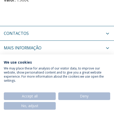
Valor:
1.900€
CONTACTOS
MAIS INFORMAÇÃO
NOTÍCIAS RELACIONADAS
We use cookies
We may place these for analysis of our visitor data, to improve our
website, show personalised content and to give you a great website
experience. For more information about the cookies we use open the
Política de Privacidade
Termos & Condições
settings.
Direitos do Titular dos Dados
Accept all
Deny
No, adjust
© 2026 Universidade Católica Portuguesa