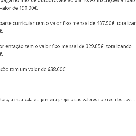
 paga no mês de outubro, até ao dia 10. As inscrições anuais
alor de 190,00€.
Diretório de Contactos
Católica Braga Executive Academy
Apresentação
arte curricular tem o valor fixo mensal de 487,50€, totaliza
Programas
€.
Informações globais
orientação tem o valor fixo mensal de 329,85€, totalizando
€.
ação tem um valor de 638,00€.
tura, a matrícula e a primeira propina são valores não reembolsáveis