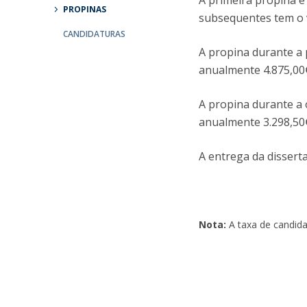
A primeira propina é
Candidaturas
Provedorias
PROPINAS
subsequentes tem o v
Porquê escolher um Mestrado na FFCS?
CANDIDATURAS
Bolsas de Estudo
A propina durante a p
Alunos Internacionais
anualmente 4.875,00
Prémio de Mérito
Provas Públicas
A propina durante a 
anualmente 3.298,50
A entrega da dissert
Nota:
A taxa de candida