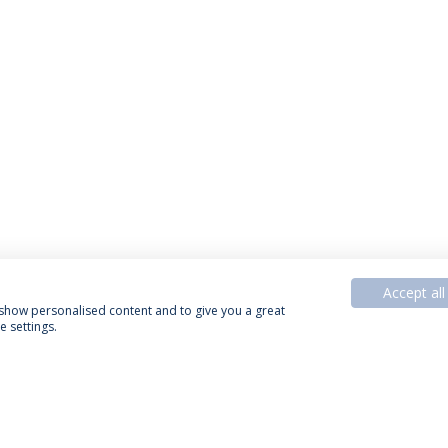
Accept all
, show personalised content and to give you a great
 settings.
Política de Privacidade
Termos & Condições
Direitos do Titular dos Dados