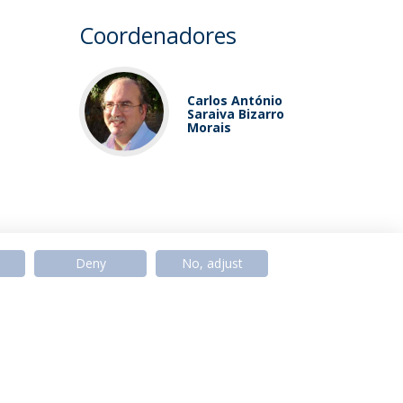
Coordenadores
Carlos António
Saraiva Bizarro
Morais
Deny
No, adjust
© 2026 Universidade Católica Portuguesa