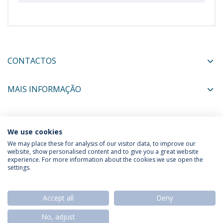
CONTACTOS
MAIS INFORMAÇÃO
COORDENADORES
We use cookies
We may place these for analysis of our visitor data, to improve our
website, show personalised content and to give you a great website
experience. For more information about the cookies we use open the
Política de Privacidade
Termos & Condições
settings.
Direitos do Titular dos Dados
Accept all
Deny
No, adjust