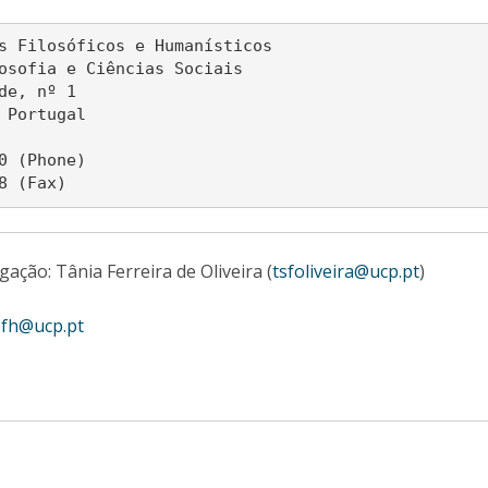
s Filosóficos e Humanísticos

osofia e Ciências Sociais

de, nº 1

 Portugal

0 (Phone) 

gação: Tânia Ferreira de Oliveira (
tsfoliveira@ucp.pt
)
efh@ucp.pt