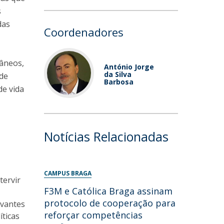
s
das
Coordenadores
râneos,
António Jorge
da Silva
 de
Barbosa
de vida
Notícias Relacionadas
CAMPUS BRAGA
tervir
F3M e Católica Braga assinam
protocolo de cooperação para
evantes
reforçar competências
íticas