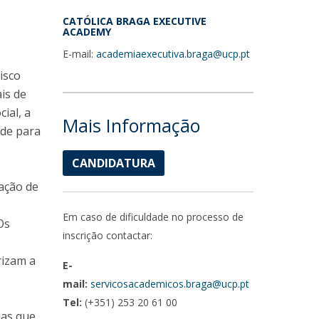
CATÓLICA BRAGA EXECUTIVE
ACADEMY
E-mail:
academiaexecutiva.braga@ucp.pt
isco
is de
ial, a
Mais Informação
ade para
CANDIDATURA
zação de
Em caso de dificuldade no processo de
Os
inscrição contactar:
rizam a
E-
mail:
servicosacademicos.braga@ucp.pt
Tel:
(+351) 253 20 61 00
ias que