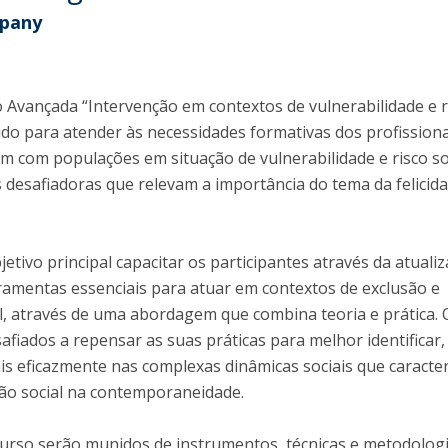
mpany
Diretório de Contactos
Católica Braga Executive Academy
Apresentação
Programas
Avançada “Intervenção em contextos de vulnerabilidade e r
vido para atender às necessidades formativas dos profissiona
Informações globais
m com populações em situação de vulnerabilidade e risco soc
 desafiadoras que relevam a importância do tema da felicid
.
tivo principal capacitar os participantes através da atuali
amentas essenciais para atuar em contextos de exclusão e
al, através de uma abordagem que combina teoria e prática. 
afiados a repensar as suas práticas para melhor identificar,
mais eficazmente nas complexas dinâmicas sociais que caracte
ção social na contemporaneidade.
curso serão munidos de instrumentos, técnicas e metodolog