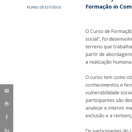
Candidaturas
Provedorias
Formação in Co
PLANO DE ESTUDOS
Porquê escolher um Mestrado na FFCS?
Bolsas de Estudo
Alunos Internacionais
Prémio de Mérito
O Curso de Formação 
Provas Públicas
social”, foi desenvol
terreno que trabalha
partir de abordagens
a realização humana
O curso tem como obje
conhecimentos e ferr
vulnerabilidade soci
participantes são des
analisar e intervir 
exclusão e a reinser
Os participantes do 