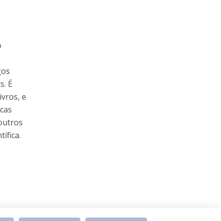
o
gos
s. É
ivros, e
icas
 outros
ífica.