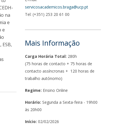
rto
servicosacademicos.braga@ucp.pt
 CEDH-
Tel: (+351) 253 20 61 00
ão na
mia e
o e
ão
Mais Informação
, ESB,
Carga Horária Total:
280h
as
(75 horas de contacto + 75 horas de
contacto assíncronas + 120 horas de
trabalho autónomo)
Regime:
Ensino Online
Horário:
Segunda a Sexta-feira - 19h00
às 20h00
Início:
02/02/2026