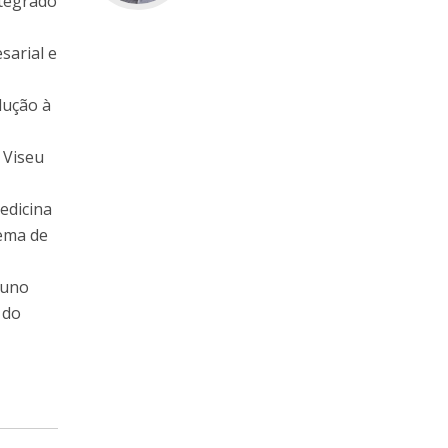
ntegrado
sarial e
dução à
 Viseu
edicina
ema de
luno
 do