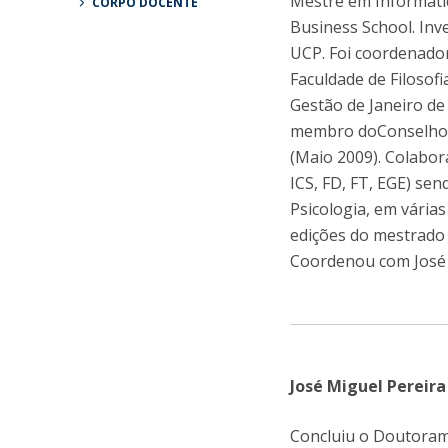
Mestre em Informátic
Candidaturas
CORPO DOCENTE
Provedorias
Business School. In
Porquê escolher um Mestrado na FFCS?
UCP. Foi coordenado
Bolsas de Estudo
Faculdade de Filoso
Alunos Internacionais
Prémio de Mérito
Gestão de Janeiro de
Provas Públicas
membro doConselho C
(Maio 2009). Colabor
ICS, FD, FT, EGE) se
Psicologia, em vári
edições do mestrado 
Coordenou com José 
José Miguel Pereira
Concluiu o Doutora