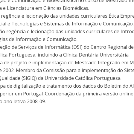
ção e Comunicação e Bioestatística no curso de Mestrado I
 e Licenciatura em Ciências Biomédicas.
egência e lecionação das unidades curriculares Ética Empre
ial e Tecnologias e Sistemas de Informação e Comunicação.
ão regência e lecionação das unidades curriculares de Intro
gias de Informação e Comunicação.
eção de Serviços de Informática (DSI) do Centro Regional de
ica Portuguesa, incluindo a Clínica Dentária Universitária.
a de projeto e implementação do Mestrado Integrado em M
 e 2002. Membro da Comissão para a implementação do Sist
Qualidade (SiGIQ) da Universidade Católica Portuguesa.
a de digitalização e tratamento dos dados do Boletim do A
perior em Portugal. Coordenação da primeira versão online
o ano letivo 2008-09.