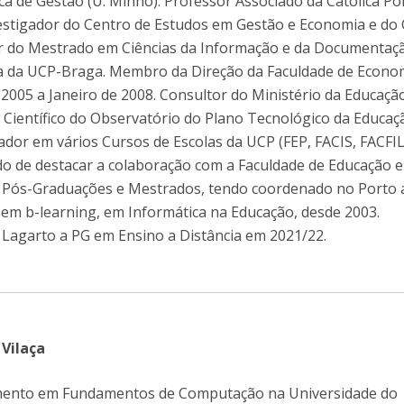
a de Gestão (U. Minho). Professor Associado da Católica Po
vestigador do Centro de Estudos em Gestão e Economia e do
Diretório de Contactos
Católica Braga Executive Academy
r do Mestrado em Ciências da Informação e da Documentaç
Apresentação
fia da UCP-Braga. Membro da Direção da Faculdade de Econo
Programas
 2005 a Janeiro de 2008. Consultor do Ministério da Educaçã
ientífico do Observatório do Plano Tecnológico da Educaç
Informações globais
ador em vários Cursos de Escolas da UCP (FEP, FACIS, FACFIL
ndo de destacar a colaboração com a Faculdade de Educação e
as Pós-Graduações e Mestrados, tendo coordenado no Porto 
em b-learning, em Informática na Educação, desde 2003.
Lagarto a PG em Ensino a Distância em 2021/22.
 Vilaça
mento em Fundamentos de Computação na Universidade do