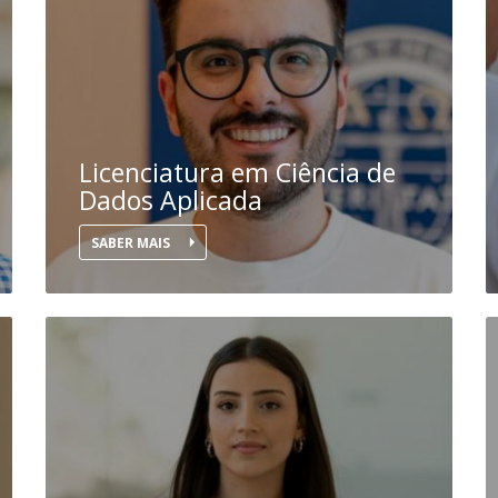
Diretório de Contactos
Católica Braga Executive Academy
Apresentação
Programas
Informações globais
Licenciatura em Ciência de
Dados Aplicada
SABER MAIS