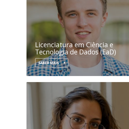
Candidaturas
Provedorias
Porquê escolher um Mestrado na FFCS?
Bolsas de Estudo
Alunos Internacionais
Prémio de Mérito
Provas Públicas
Licenciatura em Ciência e
Tecnologia de Dados (EaD)
SABER MAIS