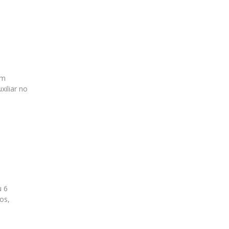
em
xiliar no
u 6
os,