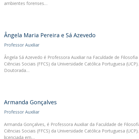
ambientes forenses…
Diretório de Contactos
Católica Braga Executive Academy
Apresentação
Programas
Ângela Maria Pereira e Sá Azevedo
Professor Auxiliar
Informações globais
Ângela Sá Azevedo é Professora Auxiliar na Faculdade de Filosofia
Ciências Sociais (FFCS) da Universidade Católica Portuguesa (UCP).
Doutorada…
Armanda Gonçalves
Professor Auxiliar
Armanda Gonçalves, é Professora Auxiliar da Faculdade de Filosofi
Ciências Sociais (FFCS) da Universidade Católica Portuguesa (UCP).
licenciada em…