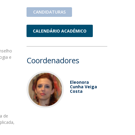
CANDIDATURAS
CALENDÁRIO ACADÉMICO
nselho
ogia e
Coordenadores
Eleonora
Cunha Veiga
Costa
la de
plicada,