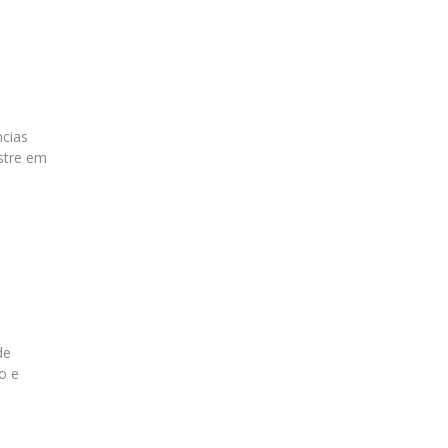
ncias
stre em
de
o e