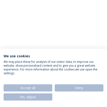
We use cookies
Política de Privacidade
Termos & Condições
We may place these for analysis of our visitor data, to improve our
website, show personalised content and to give you a great website
Direitos do Titular dos Dados
experience. For more information about the cookies we use open the
settings.
Accept all
Deny
© 2026 Universidade Católica Portuguesa
No, adjust