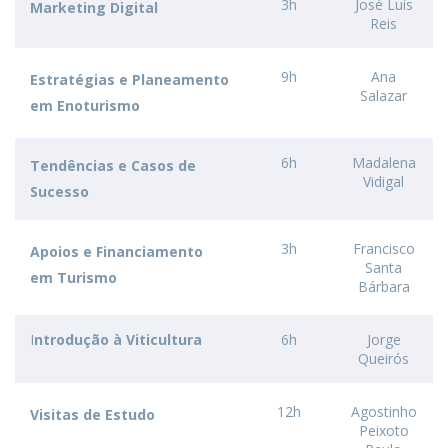
3h
José Luís
Marketing Digital
Reis
9h
Ana
Estratégias e Planeamento
Salazar
em Enoturismo
6h
Madalena
Tendências e Casos de
Vidigal
Sucesso
3h
Francisco
Apoios e Financiamento
Santa
em Turismo
Bárbara
I
ntrodução à Viticultura
6h
Jorge
Queirós
12h
Agostinho
Visitas de Estudo
Peixoto