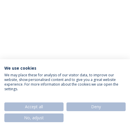
We use cookies
Política de Privacidade
Termos & Condições
We may place these for analysis of our visitor data, to improve our
website, show personalised content and to give you a great website
Direitos do Titular dos Dados
experience. For more information about the cookies we use open the
settings.
Accept all
Deny
© 2026 Universidade Católica Portuguesa
No, adjust