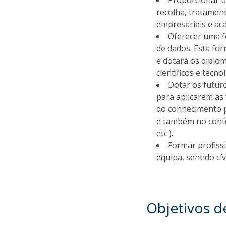
Proporcionar um
recolha, tratament
empresariais e aca
Oferecer uma fo
de dados. Esta for
e dotará os dipl
científicos e tecn
Dotar os futuro
para aplicarem as 
do conhecimento p
e também no conte
etc.).
Formar profissi
equipa, sentido cív
Objetivos 