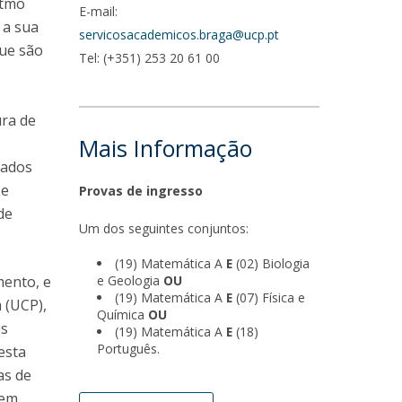
itmo
E-mail:
e a sua
servicosacademicos.braga@ucp.pt
ue são
Tel: (+351) 253 20 61 00
ura de
Mais Informação
zados
 e
Provas de ingresso
de
​Um dos seguintes conjuntos:
(19) Matemática A
E
(02) Biologia
mento, e
e Geologia
OU
(19) Matemática A
E
(07) Física e
 (UCP),
Química
OU
os
(19) Matemática A
E
(18)
Português.
nesta
as de
 em