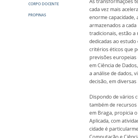
As transformações 
Candidaturas
Provedorias
CORPO DOCENTE
Porquê escolher um Mestrado na FFCS?
cada vez mais acelerad
PROPINAS
Bolsas de Estudo
enorme capacidade, at
Alunos Internacionais
armazenados a cada 
Prémio de Mérito
tradicionais, estão a
Provas Públicas
dedicadas ao estudo d
critérios éticos qu
previsões europeias
em Ciência de Dados,
a análise de dados, 
decisão, em diversas
Dispondo de vários 
também de recursos 
em Braga, propicia o
Aplicada, com atividad
cidade é particularm
Computação e Ciênc