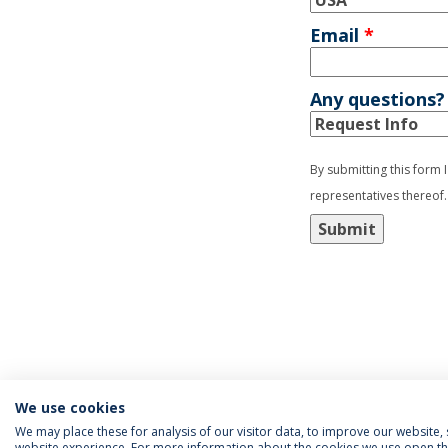
Email
*
Any questions?
By submitting this form 
representatives thereof.
Submit
We use cookies
We may place these for analysis of our visitor data, to improve our website
website experience. For more information about the cookies we use open the