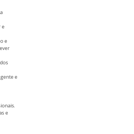
 a
r e
̃o e
rever
 dos
ligente e
ionais.
as e