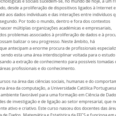
tecnológicas e sociais sucedem-se, no mundo de hoje, a um r
o, desde a proliferação de dispositivos ligados à Internet 
Diretório de Contactos
Católica Braga Executive Academy
é aos dados individuais e das interações entre indivíduos q
Apresentação
segundo. Por todo o mundo, dentro e fora dos contextos
Programas
 nascer múltiplas organizações académicas e empresariais,
os problemas associados à proliferação de dados e à proc
Informações globais
e possam balizar o seu progresso. Neste âmbito, há
 que antecipam a enorme procura de profissionais especiali
 sendo esta uma área interdisciplinar voltada para o estudo
visando a extração de conhecimento para possíveis tomadas 
 áreas profissionais e do conhecimento.
cursos na área das ciências sociais, humanas e do comporta
na área da computação, a Universidade Católica Portuguesa
 ambiente favorável para uma formação em Ciência de Dad
es de investigação e de ligação ao setor empresarial, que 
ente ativo e criativo. Este curso nasceu dos docentes das áre
ia de Dados, Matemática e Estatística da FFCS e funciona em