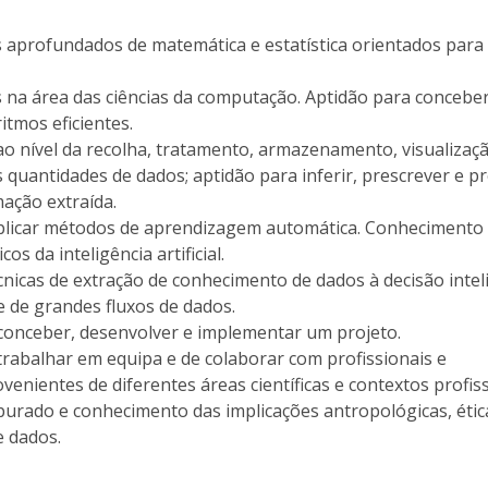
aprofundados de matemática e estatística orientados para
a área das ciências da computação. Aptidão para concebe
tmos eficientes.
o nível da recolha, tratamento, armazenamento, visualizaça
s quantidades de dados; aptidão para inferir, prescrever e p
ção extraída.
aplicar métodos de aprendizagem automática. Conhecimento
s da inteligência artificial.
écnicas de extração de conhecimento de dados à decisão inte
e de grandes fluxos de dados.
conceber, desenvolver e implementar um projeto.
trabalhar em equipa e de colaborar com profissionais e
enientes de diferentes áreas científicas e contextos profiss
apurado e conhecimento das implicações antropológicas, étic
de dados.