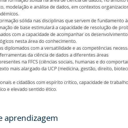
a formação sólida na área de ciência de dados, no âmbito 
o, modelação e análise de dados, em contextos organizacion
démicos.
rmação sólida nas disciplinas que servem de fundamento à 
mação de base estimulará a capacidade de resolução de pr
omados com a capacidade de acompanhar os desenvolvimento
ológicos nesta área do conhecimento.
s diplomados com a versatilidade e as competências necessa
ferramentas da ciência de dados a diferentes áreas
resentes na FFCS (ciências sociais, humanas e do comport
xto mais alargado da UCP (medicina, gestão, direito, biotec
onais e cidadãos com espírito crítico, capacidade de trabal
ico e elevado sentido ético.
de aprendizagem