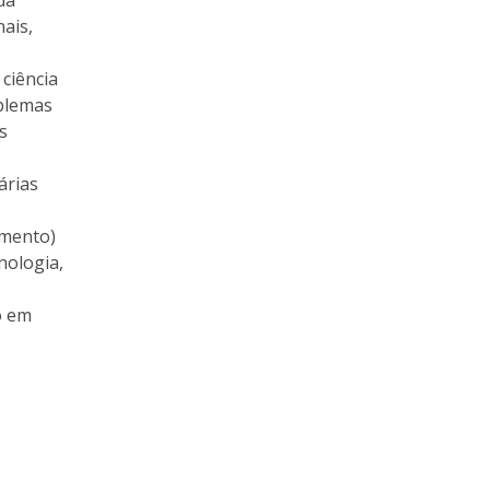
da
ais,
ciência
oblemas
s
́rias
amento)
nologia,
ho em