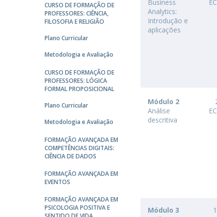
Candidaturas
Business
E
CURSO DE FORMAÇÃO DE
Provedorias
Analytics:
Porquê escolher um Mestrado na FFCS?
PROFESSORES: CIÊNCIA,
Introdução e
FILOSOFIA E RELIGIÃO
Bolsas de Estudo
aplicações
Alunos Internacionais
Plano Curricular
Prémio de Mérito
Metodologia e Avaliação
Provas Públicas
CURSO DE FORMAÇÃO DE
PROFESSORES: LÓGICA
FORMAL PROPOSICIONAL
Módulo 2
Plano Curricular
Análise
E
descritiva
Metodologia e Avaliação
FORMAÇÃO AVANÇADA EM
COMPETÊNCIAS DIGITAIS:
CIÊNCIA DE DADOS
FORMAÇÃO AVANÇADA EM
EVENTOS
FORMAÇÃO AVANÇADA EM
PSICOLOGIA POSITIVA E
Módulo 3
SENTIDO DE VIDA