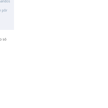
mandos
e pôr
no só