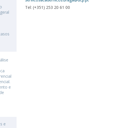
o
Tel: (+351) 253 20 61 00
geral
casos
álise
ica
rencial
encial.
ento e
de
s e