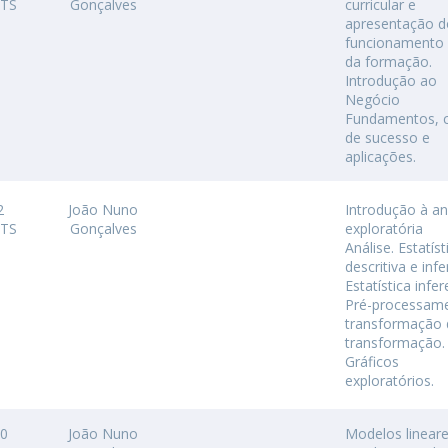
CTS
Gonçalves
curricular e
apresentação d
Diretório de Contactos
Católica Braga Executive Academy
funcionamento 
da formação.
Apresentação
Introdução ao
Programas
Negócio
Fundamentos, 
de sucesso e
Informações globais
aplicações.
2
João Nuno
Introdução à an
CTS
Gonçalves
exploratória
Análise. Estatíst
descritiva e infe
Estatística infer
Pré-processam
transformação 
transformação.
Gráficos
exploratórios.
10
João Nuno
Modelos lineare