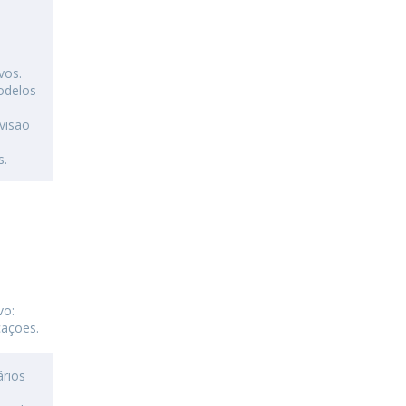
vos.
odelos
visão
s.
vo:
cações.
ários