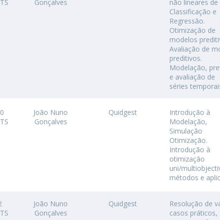
CTS
Gonçalves
não lineares de
Classificação e
Regressão.
Otimização de
modelos prediti
Avaliação de m
preditivos.
Modelação, pre
e avaliação de
séries temporai
10
João Nuno
Quidgest
Introdução à
CTS
Gonçalves
Modelação,
Simulação
Otimização.
Introdução à
otimização
uni/multiobjecti
métodos e apli
2
João Nuno
Quidgest
Resolução de v
CTS
Gonçalves
casos práticos,