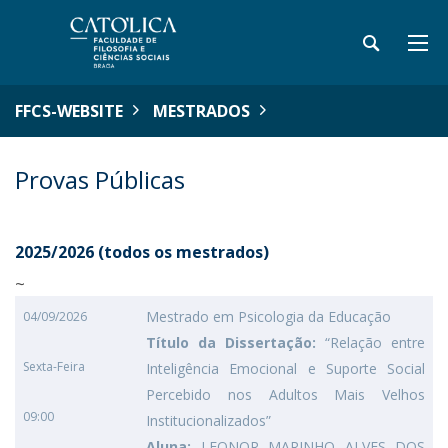
FFCS-WEBSITE
MESTRADOS
Provas Públicas
2025/2026 (todos os mestrados)
~
Mestrado em Psicologia da Educação
04/09/2026
Título da Dissertação:
“Relação entre
Sexta-Feira
Inteligência Emocional e Suporte Social
Percebido nos Adultos Mais Velhos
09:00
Institucionalizados”
Aluna:
LEONOR MARINHO ALVES DOS