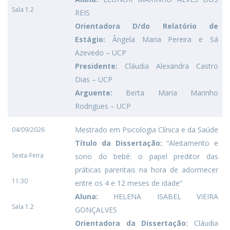
Sala 1.2
REIS
Orientadora D/do Relatório de
Estágio:
Ângela Maria Pereira e Sá
Azevedo – UCP
Presidente:
Cláudia Alexandra Castro
Dias – UCP
Arguente:
Berta Maria Marinho
Rodrigues – UCP
Mestrado em Psicologia Clínica e da Saúde
04/09/2026
Título da Dissertação:
“Aleitamento e
Sexta-Feira
sono do bebé: o papel preditor das
práticas parentais na hora de adormecer
11:30
entre os 4 e 12 meses de idade”
Aluna:
HELENA ISABEL VIEIRA
Sala 1.2
GONÇALVES
Orientadora da Dissertação:
Cláudia