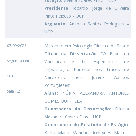
Estágio:
Viviana Soares Pinto – UCP
Presidente:
Ricardo Jorge de Oliveira
Pinto Peixoto – UCP
Arguente:
Anabela Santos Rodrigues –
UCP
Mestrado em Psicologia Clínica e da Saúde
07/09/2026
Título da Dissertação:
“O Papel da
Segunda-Feira
Vinculação e das Experiências de
(In)Validação Parental nos Traços de
16:00
Narcisismo em Jovens Adultos
Portugueses”
Sala 1.2
Aluna:
NÚRIA ALEXANDRA ANTUNES
GOMES QUINTELA
Orientadora da Dissertação:
Cláudia
Alexandra Castro Dias – UCP
Orientadora do Relatório de Estágio:
Berta Maria Marinho Rodrigues Maia –