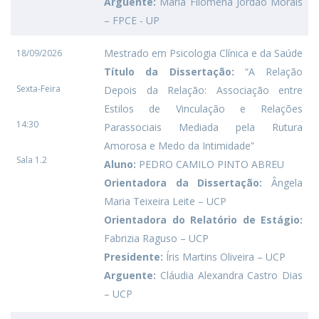
Arguente:
Maria Filomena Jordão Morais
– FPCE - UP
Mestrado em Psicologia Clínica e da Saúde
18/09/2026
Título da Dissertação:
“A Relação
Sexta-Feira
Depois da Relação: Associação entre
Estilos de Vinculação e Relações
14:30
Parassociais Mediada pela Rutura
Amorosa e Medo da Intimidade”
Sala 1.2
Aluno:
PEDRO CAMILO PINTO ABREU
Orientadora da Dissertação:
Ângela
Maria Teixeira Leite – UCP
Orientadora do Relatório de Estágio:
Fabrizia Raguso – UCP
Presidente:
Íris Martins Oliveira – UCP
Arguente:
Cláudia Alexandra Castro Dias
– UCP