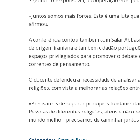
Segundo o responsável, a cooperação europeia 
«Juntos somos mais fortes. Esta é uma luta que
afirmou.
A conferência contou também com Salar Abbasi,
de origem iraniana e também cidadão portuguê
espaços privilegiados para promover o debate cr
correntes de pensamento.
O docente defendeu a necessidade de analisar a
religiões, com vista a melhorar as relações ent
«Precisamos de separar princípios fundamentai
Pessoas de diferentes religiões, ateus e não cr
mundo melhor, precisamos de caminhar juntos e
Categories:
Campus Braga