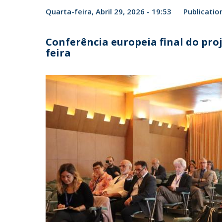
Candidaturas
Provedorias
Quarta-feira, Abril 29, 2026 - 19:53
Publicatio
Porquê escolher um Mestrado na FFCS?
Bolsas de Estudo
Alunos Internacionais
Conferência europeia final do pro
feira
Prémio de Mérito
Provas Públicas