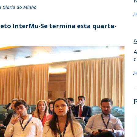
n
Diario do Minho
Diretório de Contactos
Católica Braga Executive Academy
J
Apresentação
jeto InterMu-Se termina esta quarta-
Programas
C
Informações globais
A
c
J