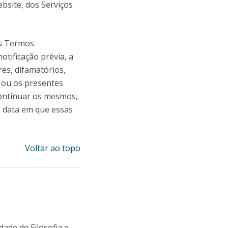
ebsite, dos Serviços
dos Termos
tificação prévia, a
res, difamatórios,
s ou os presentes
scontinuar os mesmos,
a data em que essas
Voltar ao topo
ade de Filosofia e