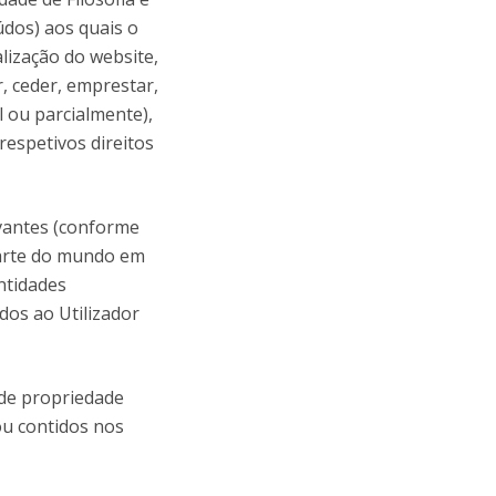
údos) aos quais o
alização do website,
r, ceder, emprestar,
l ou parcialmente),
respetivos direitos
evantes (conforme
 parte do mundo em
entidades
dos ao Utilizador
 de propriedade
ou contidos nos