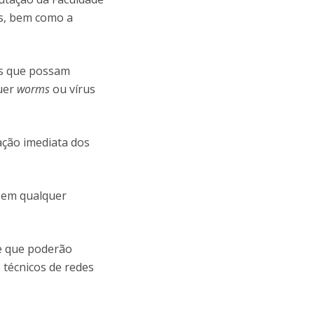
os, bem como a
as que possam
quer
worms
ou vírus
ação imediata dos
e em qualquer
e que poderão
 técnicos de redes