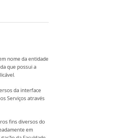
u em nome da entidade
nda que possui a
icável.
ersos da interface
aos Serviços através
ros fins diversos do
nomeadamente em
putação da Faculdade