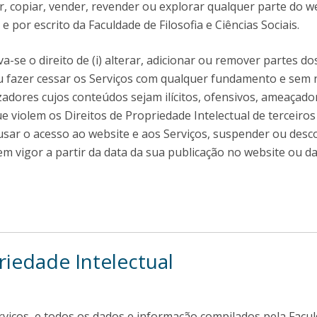
r, copiar, vender, revender ou explorar qualquer parte do w
por escrito da Faculdade de Filosofia e Ciências Sociais.
rva-se o direito de (i) alterar, adicionar ou remover partes 
ou fazer cessar os Serviços com qualquer fundamento e sem no
zadores cujos conteúdos sejam ilícitos, ofensivos, ameaçado
 violem os Direitos de Propriedade Intelectual de terceiro
recusar o acesso ao website e aos Serviços, suspender ou de
em vigor a partir da data da sua publicação no website ou d
riedade Intelectual
viços, e todos os dados e informação compilados pela Faculd