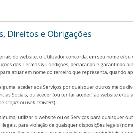
s, Direitos e Obrigações
ateriais do website, o Utilizador concorda, em seu nome e/o
sições dos Termos & Condições, declarando e garantindo ai
 para atuar em nome do terceiro que representa, quando apl
alguma, aceder aos Serviços por quaisquer outros meios div
ências Sociais, ou aceder (ou tentar aceder) ao website e/ou 
 de
scripts
ou
web crawlers
).
lguma, utilizar o website ou os Serviços para quaisquer out
 ou ilegais, para violação de quaisquer disposições legais (
r outros fins que possam ser considerados prejudiciais à re