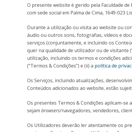
Candidaturas
Provedorias
O presente website é gerido pela Faculdade de F
Porquê escolher um Mestrado na FFCS?
com sede social em Palma de Cima, 1649-023 Li
Bolsas de Estudo
Alunos Internacionais
Durante a utilização ou visita ao website ou cons
Prémio de Mérito
áudio ou outros sons, fotografias, vídeos e d
Provas Públicas
serviços (conjuntamente, e incluindo os Conteú
quer na qualidade de utilizador ou de visitante
utilização, incluindo os termos e condições adic
(“Termos & Condições”) e (ii) a
política de priva
Os Serviços, incluindo atualizações, desenvol
Conteúdos adicionados ao website, estão sujei
Os presentes Termos & Condições aplicam-se a 
sejam
browsers
/navegadores, vendedores, clien
Os Utilizadores deverão ler atentamente os pr