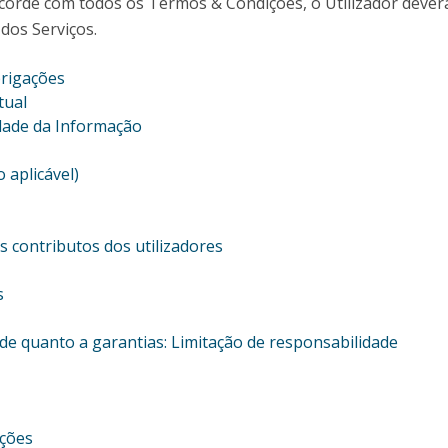
ncorde com todos os Termos & Condições, o Utilizador dever
 dos Serviços.
brigações
tual
idade da Informação
 aplicável)
s contributos dos utilizadores
s
de quanto a garantias: Limitação de responsabilidade
ições