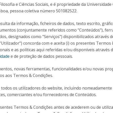
ilosofia e Ciências Sociais, e é propriedade da Universidade
Diretório de Contactos
Católica Braga Executive Academy
sboa, pessoa coletiva número 501082522.
Apresentação
ulta da informação, ficheiros de dados, texto escrito, gráfico
Programas
ocumentos (conjuntamente referidos como "Conteúdos"), ferr
dos, designados como "Serviços") disponibilizados através d
Informações globais
 ("Utilizador") concorda com e aceita (i) os presentes Termos
ionais e as políticas aqui referidas e/ou disponíveis através 
cidade
e de proteção de dados pessoais.
vimentos, novas ferramentas, funcionalidades e/ou novas pr
tos aos Termos & Condições.
todos os utilizadores do website, incluindo nomeadamente 
tes, comerciantes e/ou fornecedores de Conteúdos.
esentes Termos & Condições antes de acederem ou de utiliz