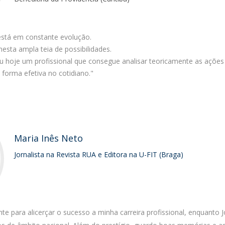
Diretório de Contactos
Católica Braga Executive Academy
Apresentação
 está em constante evolução.
Programas
esta ampla teia de possibilidades.
 hoje um profissional que consegue analisar teoricamente as ações 
 forma efetiva no cotidiano."
Informações globais
Maria Inês Neto
Jornalista na Revista RUA e Editora na U-FIT (Braga)
e para alicerçar o sucesso a minha carreira profissional, enquanto J