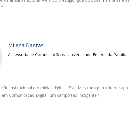
tos de âmbito nacional. Além do prestígio, guardo boas memórias e a
."
Milena Dantas
Assessoria de Comunicação na Universidade Federal da Paraíba
ão institucional em mídias digitais. Este Mestrado permitiu-me apr
em Comunicação Digital, um campo tão instigante.”