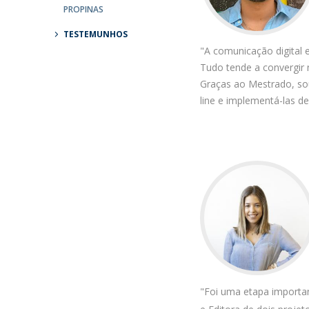
Candidaturas
Provedorias
PROPINAS
Porquê escolher um Mestrado na FFCS?
TESTEMUNHOS
Bolsas de Estudo
"A comunicação digital
Alunos Internacionais
Tudo tende a convergir n
Prémio de Mérito
Graças ao Mestrado, sou
Provas Públicas
line e implementá-las de
"Foi uma etapa important