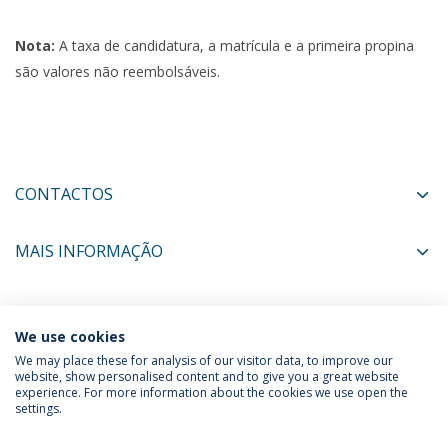
Nota:
A taxa de candidatura, a matrícula e a primeira propina
são valores não reembolsáveis.
CONTACTOS
MAIS INFORMAÇÃO
COORDENADORES
We use cookies
We may place these for analysis of our visitor data, to improve our
website, show personalised content and to give you a great website
experience. For more information about the cookies we use open the
Política de Privacidade
Termos & Condições
settings.
Direitos do Titular dos Dados