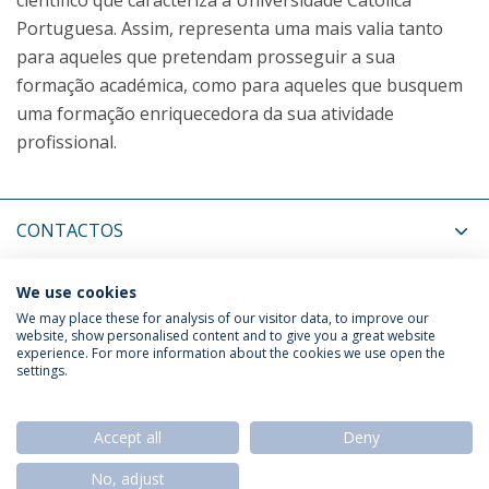
científico que caracteriza a Universidade Católica
Portuguesa. Assim, representa uma mais valia tanto
para aqueles que pretendam prosseguir a sua
formação académica, como para aqueles que busquem
uma formação enriquecedora da sua atividade
profissional.
CONTACTOS
MAIS INFORMAÇÃO
We use cookies
We may place these for analysis of our visitor data, to improve our
website, show personalised content and to give you a great website
experience. For more information about the cookies we use open the
Política de Privacidade
Termos & Condições
settings.
Direitos do Titular dos Dados
Accept all
Deny
No, adjust