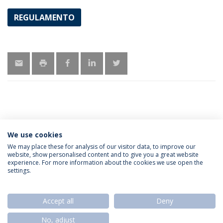
REGULAMENTO
MAIS INFORMAÇÃO
We use cookies
We may place these for analysis of our visitor data, to improve our
website, show personalised content and to give you a great website
experience. For more information about the cookies we use open the
Política de Privacidade
Termos & Condições
settings.
Direitos do Titular dos Dados
Accept all
Deny
No, adjust