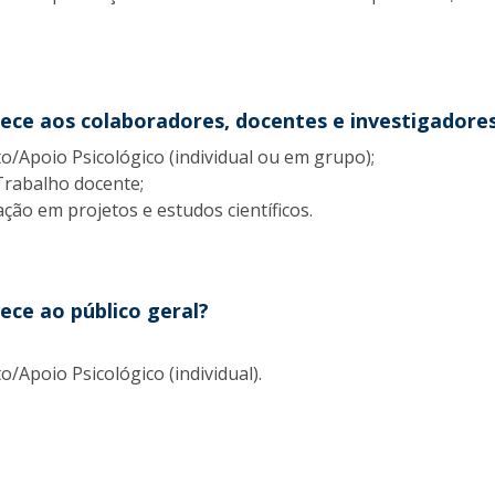
Diretório de Contactos
Católica Braga Executive Academy
Apresentação
Programas
rece aos colaboradores, docentes e investigadore
/Apoio Psicológico (individual ou em grupo);
Informações globais
Trabalho docente;
ção em projetos e estudos científicos.
ece ao público geral?
/Apoio Psicológico (individual).