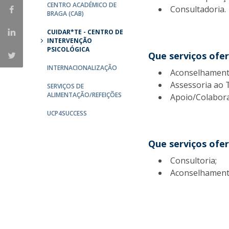
Candidaturas
CENTRO ACADÉMICO DE
Provedorias
Consultadoria.
BRAGA (CAB)
Porquê escolher um Mestrado na FFCS?
Bolsas de Estudo
CUIDAR*TE - CENTRO DE
Alunos Internacionais
INTERVENÇÃO
PSICOLÓGICA
Prémio de Mérito
Que serviços ofe
Provas Públicas
INTERNACIONALIZAÇÃO
Aconselhamento
Assessoria ao 
SERVIÇOS DE
ALIMENTAÇÃO/REFEIÇÕES
Apoio/Colabora
UCP4SUCCESS
Que serviços ofer
Consultoria;
Aconselhamento