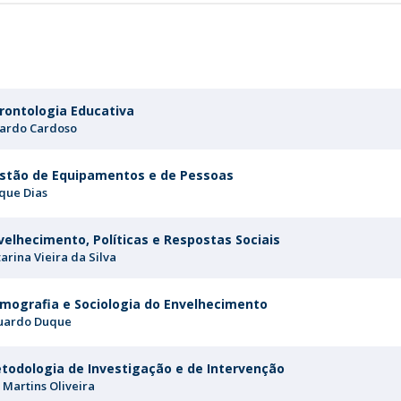
Diretório de Contactos
Católica Braga Executive Academy
Apresentação
Programas
rontologia Educativa
cardo Cardoso
Informações globais
stão de Equipamentos e de Pessoas
aque Dias
velhecimento, Políticas e Respostas Sociais
arina Vieira da Silva
mografia e Sociologia do Envelhecimento
uardo Duque
todologia de Investigação e de Intervenção
s Martins Oliveira