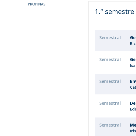
Candidaturas
Provedorias
PROPINAS
Porquê escolher um Mestrado na FFCS?
1.º semestre
Bolsas de Estudo
Alunos Internacionais
Prémio de Mérito
Semestral
Ge
Provas Públicas
Ri
Semestral
Ge
Is
Semestral
En
Cat
Semestral
De
Ed
Semestral
Me
Íri