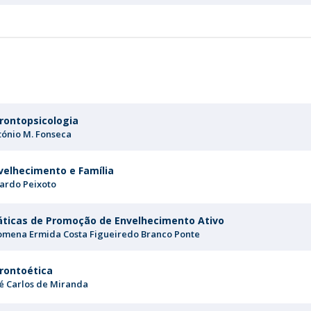
rontopsicologia
tónio M. Fonseca
velhecimento e Família
cardo Peixoto
áticas de Promoção de Envelhecimento Ativo
lomena Ermida Costa Figueiredo Branco Ponte
rontoética
sé Carlos de Miranda