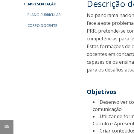
Descrição 
Candidaturas
Provedorias
APRESENTAÇÃO
Porquê escolher um Mestrado na FFCS?
No panorama nacional
PLANO CURRICULAR
Bolsas de Estudo
face a este problema
Alunos Internacionais
CORPO DOCENTE
PRR, pretende-se con
Prémio de Mérito
competências para l
Provas Públicas
Estas formações de c
docentes em contacto
capazes de os ensina
para os desafios atua
Objetivos
Desenvolver co
comunicação;
Utilizar de fo
Cálculo e Apresen
Criar conteúdo