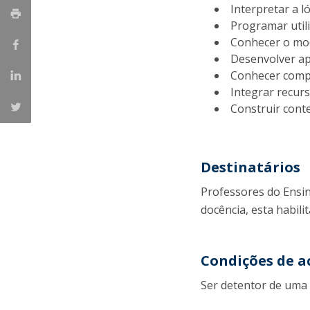
Interpretar a 
Programar util
Conhecer o mod
Desenvolver ap
Conhecer compo
Integrar recurs
Construir cont
Destinatários
Professores do Ensin
docência, esta habili
Condições de a
Ser detentor de uma 