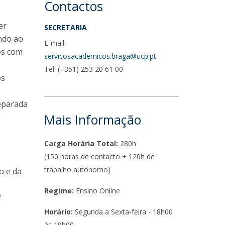
Contactos
er
SECRETARIA
endo ao
E-mail:
os com
servicosacademicos.braga@ucp.pt
Tel: (+351) 253 20 61 00
os
m
reparada
Mais Informação
Carga Horária Total:
280h
(150 horas de contacto + 120h de
trabalho autónomo)
o e da
Regime:
Ensino Online
e
Horário:
Segunda a Sexta-feira -
18h00
às 19h00