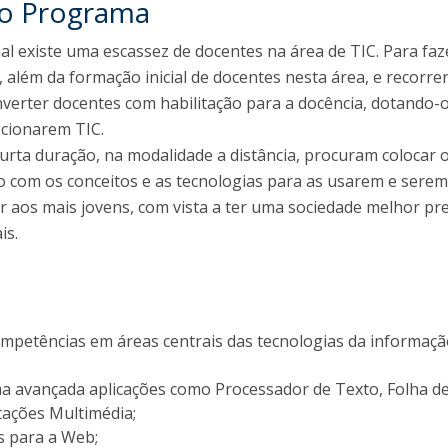
do Programa
Diretório de Contactos
Católica Braga Executive Academy
 existe uma escassez de docentes na área de TIC. Para faz
Apresentação
, além da formação inicial de docentes nesta área, e recorr
Programas
verter docentes com habilitação para a docência, dotando-
ecionarem TIC.
Informações globais
urta duração, na modalidade a distância, procuram colocar 
 com os conceitos e as tecnologias para as usarem e sere
r aos mais jovens, com vista a ter uma sociedade melhor p
is.
mpetências em áreas centrais das tecnologias da informaçã
rma avançada aplicações como Processador de Texto, Folha d
tações Multimédia;
s para a Web;