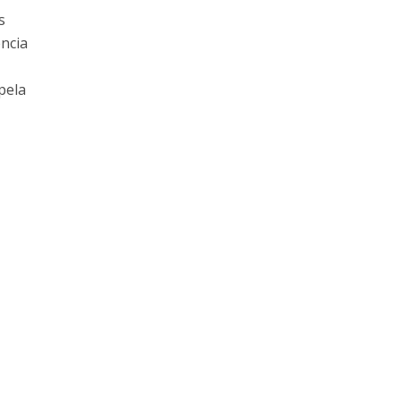
s
ncia
pela