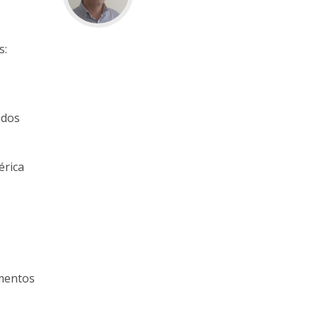
s:
idos
érica
umentos