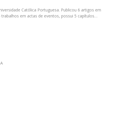
Diretório de Contactos
Católica Braga Executive Academy
Universidade Católica Portuguesa. Publicou 6 artigos em
 4 trabalhos em actas de eventos, possui 5 capítulos…
Apresentação
Programas
Informações globais
IA