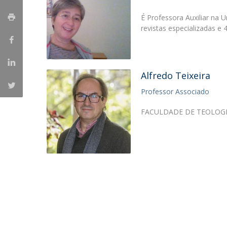
Candidaturas
Provedorias
Porquê escolher um Mestrado na FFCS?
É Professora Auxiliar na 
Bolsas de Estudo
revistas especializadas e
Alunos Internacionais
Prémio de Mérito
Provas Públicas
Alfredo Teixeira
Professor Associado
FACULDADE DE TEOLOG