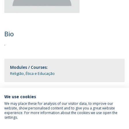
Bio
.
Modules / Courses:
Religião, Ética e Educação
We use cookies
We may place these for analysis of our visitor data, to improve our
website, show personalised content and to give you a great website
experience. For more information about the cookies we use open the
Política de Privacidade
Termos & Condições
settings.
Direitos do Titular dos Dados