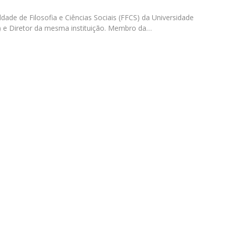
Diretório de Contactos
Católica Braga Executive Academy
ldade de Filosofia e Ciências Sociais (FFCS) da Universidade
) e Diretor da mesma instituição. Membro da…
Apresentação
Programas
Informações globais