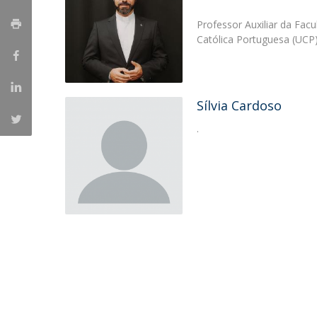
Candidaturas
Provedorias
Porquê escolher um Mestrado na FFCS?
Professor Auxiliar da Facu
Bolsas de Estudo
Católica Portuguesa (UCP
Alunos Internacionais
Prémio de Mérito
Provas Públicas
Sílvia Cardoso
.