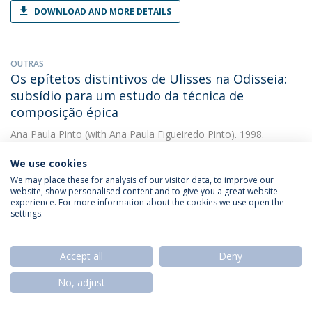
DOWNLOAD AND MORE DETAILS
OUTRAS
Os epítetos distintivos de Ulisses na Odisseia:
subsídio para um estudo da técnica de
composição épica
Ana Paula Pinto
(with Ana Paula Figueiredo Pinto). 1998.
Universidade Católica Portuguesa
We use cookies
We may place these for analysis of our visitor data, to improve our
website, show personalised content and to give you a great website
OUTRAS
experience. For more information about the cookies we use open the
Os Epítetos Distintivos de Ulisses. Subsídio
settings.
para o estudo da técnica de composição épica
Ana Paula Pinto
(with Pinto, Ana Paula F.). 1997. Faculdade de
Accept all
Deny
Filosofia
No, adjust
LIVRO