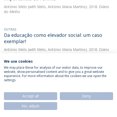
António Melo
(with Melo, António Maria Martins). 2018. Diário
do Minho
OUTRAS
Da educação como elevador social: um caso
exemplar!
António Melo
(with Melo, António Maria Martins). 2018. Diário
do Minho
We use cookies
We may place these for analysis of our visitor data, to improve our
website, show personalised content and to give you a great website
OUTRAS
experience. For more information about the cookies we use open the
Da educação para a cidadania: a função central
settings.
da Família
António Melo
(with Melo, António Maria Martins). 2018. Diário
Accept all
Deny
do Minho
No, adjust
OUTRAS