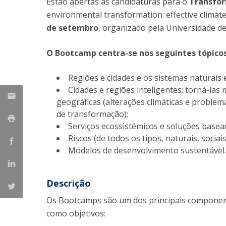
Estão abertas as candidaturas para o
Transfo
Candidaturas
Provedorias
environmental transformation: effective climat
Porquê escolher um Mestrado na FFCS?
Bolsas de Estudo
de setembro
, organizado pela Universidade de 
Alunos Internacionais
Prémio de Mérito
O Bootcamp centra-se nos seguintes tópicos
Provas Públicas
Regiões e cidades e os sistemas naturais
Cidades e regiões inteligentes: torná-la
geográficas (alterações climáticas e probl
de transformação);
Serviços ecossistémicos e soluções basea
Riscos (de todos os tipos, naturais, socia
Modelos de desenvolvimento sustentável
Descrição
Os Bootcamps são um dos principais componen
como objetivos: