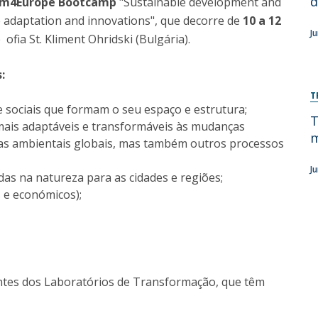
d
rm4Europe Bootcamp
"Sustainable development and
e adaptation and innovations", que decorre de
10 a 12
Diretório de Contactos
Católica Braga Executive Academy
J
ofia St. Kliment Ohridski (Bulgária).
Apresentação
Programas
:
T
Informações globais
 e sociais que formam o seu espaço e estrutura;
T
s mais adaptáveis e transformáveis às mudanças
m
emas ambientais globais, mas também outros processos
J
das na natureza para as cidades e regiões;
is e económicos);
.
tes dos Laboratórios de Transformação, que têm