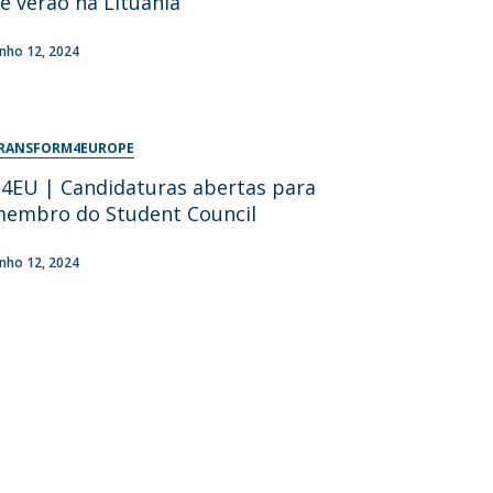
e verão na Lituânia
unho 12, 2024
RANSFORM4EUROPE
4EU | Candidaturas abertas para
embro do Student Council
unho 12, 2024