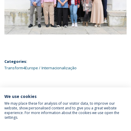
Categories:
Transform4Europe
Internacionalização
ÚLTIMAS NOTÍCIAS
We use cookies
We may place these for analysis of our visitor data, to improve our
website, show personalised content and to give you a great website
experience. For more information about the cookies we use open the
Política de Privacidade
Termos & Condições
settings.
Direitos do Titular dos Dados