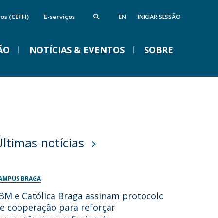
cos (CEFH)
E-serviços
EN
INICIAR SESSÃO
ÃO
NOTÍCIAS & EVENTOS
SOBRE
nstituto de Computação e Ciência de
Campus
VENTOS
Dados
ireções
quipamentos da FFCS
edes e Parcerias
Últimas notícias
ida na Católica em Braga
Braga Summer School em
Linguística 2026
AMPUS BRAGA
Ter, 01 Set 2026 - 09:00
3M e Católica Braga assinam protocolo
e cooperação para reforçar