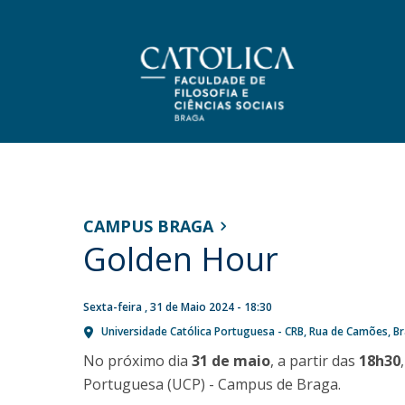
Licenciaturas
Corpo Docente
Apresentação
NOTÍCIAS
Programas
Mensagem do Diretor
Investigação
Universidade Católica e
CAMPUS BRAGA
Candidaturas
Missão, Visão e Estratégia
Golden Hour
IDRYL Technologies
Publicações
Porquê escolher uma Licenciatura na FFCS?
História
estabelecem parceria para
Revistas
Bolsas de Estudo
Organização
reforçar a formação em
Prémios de Mérito
Bolsas de Estudo
Sexta-feira , 31 de Maio 2024 - 18:30
Bibliotecas da Católica
Identidade gráfica
Ciência de Dados
Universidade Católica Portuguesa - CRB
Rua de Camões
B
Estatutos da UCP
Mestrados
No próximo dia
31 de maio
, a partir das
18h30
Sex, 07 Ago 2026 - 16:58
Independência Politico-Partidária UCP
Portuguesa (UCP) - Campus de Braga.
Programas
Regulamentos e Normas