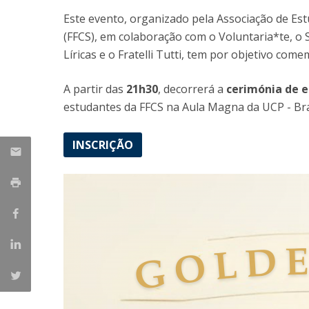
Candidaturas
Provedorias
Este evento, organizado pela Associação de Estu
Porquê escolher um Mestrado na FFCS?
(FFCS), em colaboração com o Voluntaria*te, o S
Bolsas de Estudo
Líricas e o Fratelli Tutti, tem por objetivo co
Alunos Internacionais
Prémio de Mérito
A partir das
21h30
, decorrerá a
cerimónia de 
Provas Públicas
estudantes da FFCS na Aula Magna da UCP - Br
INSCRIÇÃO