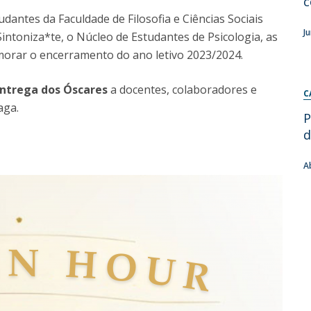
c
dantes da Faculdade de Filosofia e Ciências Sociais
Diretório de Contactos
Católica Braga Executive Academy
J
intoniza*te, o Núcleo de Estudantes de Psicologia, as
Apresentação
memorar o encerramento do ano letivo 2023/2024.
Programas
entrega dos Óscares
a docentes, colaboradores e
C
Informações globais
aga.
P
d
A