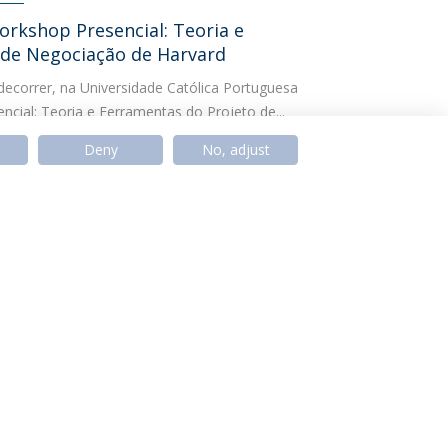
orkshop Presencial: Teoria e
 de Negociação de Harvard
decorrer, na Universidade Católica Portuguesa
cial: Teoria e Ferramentas do Projeto de...
Deny
No, adjust
DEMY
xecutiva da Católica Braga promove
rpretativo Maria da Fonte
de Formação Executiva da Universidade Católica
eu o workshop “Psicologia Positiva e...