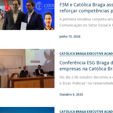
F3M e Católica Braga as
Diretório de Contactos
Católica Braga Executive Academy
reforçar competências p
Apresentação
A primeira iniciativa conjunta a
Programas
Comunicação no Setor Social A F
Informações globais
Junho 15, 2026
CATÓLICA BRAGA EXECUTIVE ACA
Conferência ESG Braga d
empresas na Católica B
No dia 2 de outubro decorreu a 
e Boas Práticas" na Universidade
Outubro 6, 2025
CATÓLICA BRAGA EXECUTIVE ACA