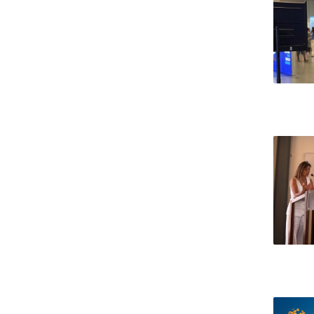
Candidaturas
Provedorias
Porquê escolher um Mestrado na FFCS?
Bolsas de Estudo
Alunos Internacionais
Prémio de Mérito
Provas Públicas