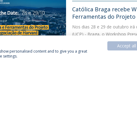
Católica Braga recebe W
Ferramentas do Projeto
Nos dias 28 e 29 de outubro irá 
(UCP) - Braga, o Workshop Presen
Accept all
Junho 18, 2025
, show personalised content and to give you a great
 settings.
CATÓLICA BRAGA EXECUTIVE ACA
Academia de Formação E
workshop no Centro Inte
No dia 28 de maio , a Academia 
Portuguesa (UCP) - Braga promov
Junho 6, 2025