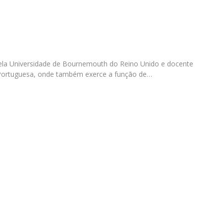
Diretório de Contactos
Católica Braga Executive Academy
o
Apresentação
Programas
la Universidade de Bournemouth do Reino Unido e docente
Informações globais
 Portuguesa, onde também exerce a função de…