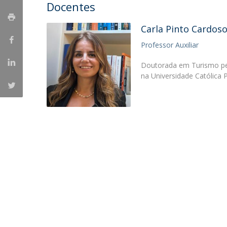
Candidaturas
Docentes
Provedorias
Porquê escolher um Mestrado na FFCS?
Bolsas de Estudo
Carla Pinto Cardos
Alunos Internacionais
Professor Auxiliar
Prémio de Mérito
Provas Públicas
Doutorada em Turismo pe
na Universidade Católica