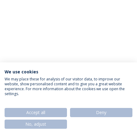
We use cookies
Política de Privacidade
Termos & Condições
We may place these for analysis of our visitor data, to improve our
website, show personalised content and to give you a great website
Direitos do Titular dos Dados
experience. For more information about the cookies we use open the
settings.
Accept all
Deny
© 2026 Universidade Católica Portuguesa
No, adjust