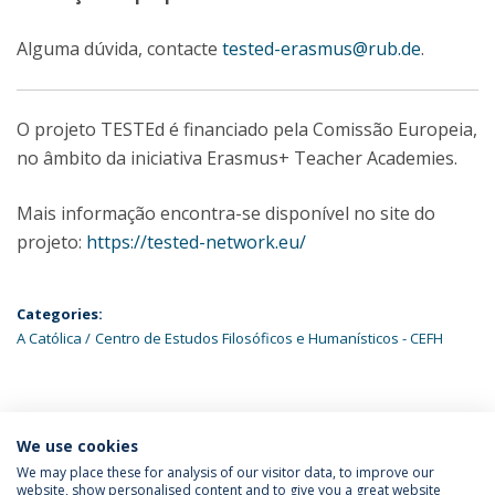
Alguma dúvida, contacte
tested-erasmus@rub.de
.
O projeto TESTEd é financiado pela Comissão Europeia,
no âmbito da iniciativa Erasmus+ Teacher Academies.
Mais informação encontra-se disponível no site do
projeto:
https://tested-network.eu/
Categories:
A Católica
Centro de Estudos Filosóficos e Humanísticos - CEFH
ÚLTIMAS NOTÍCIAS
We use cookies
We may place these for analysis of our visitor data, to improve our
website, show personalised content and to give you a great website