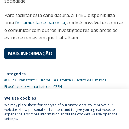
sociedade.
Para facilitar esta candidatura, a T4EU disponibiliza
uma
ferramenta de parceria
, onde é possível encontrar
e comunicar com outros investigadores das áreas de
estudo e temas em que trabalham.
MAIS INFORMAÇÃO
Categories:
#UCP
Transform4Europe
A Católica
Centro de Estudos
Filosóficos e Humanísticos - CEFH
We use cookies
We may place these for analysis of our visitor data, to improve our
website, show personalised content and to give you a great website
experience. For more information about the cookies we use open the
Política de Privacidade
Termos & Condições
settings.
Direitos do Titular dos Dados