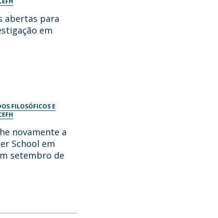
CEFH
s abertas para
estigação em
OS FILOSÓFICOS E
CEFH
lhe novamente a
er School em
 em setembro de