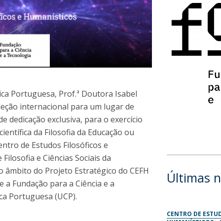
Diretório de Contactos
Católica Braga Executive Academy
Apresentação
Programas
Informações globais
ca Portuguesa, Prof.ª Doutora Isabel
eleção internacional para um lugar de
e dedicação exclusiva, para o exercício
 científica da Filosofia da Educação ou
ntro de Estudos Filosóficos e
Filosofia e Ciências Sociais da
o âmbito do Projeto Estratégico do CEFH
Últimas n
 a Fundação para a Ciência e a
lica Portuguesa (UCP).
CENTRO DE ESTUD