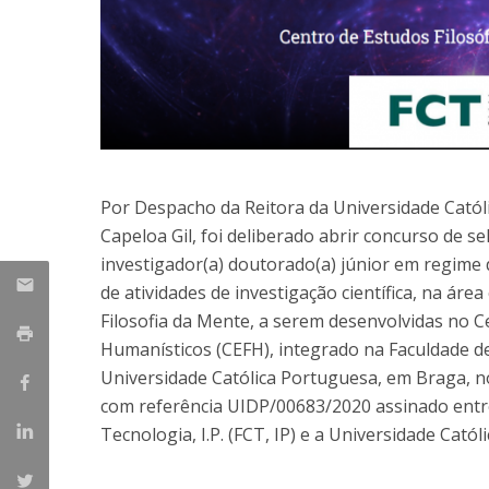
Candidaturas
Provedorias
Porquê escolher um Mestrado na FFCS?
Bolsas de Estudo
Alunos Internacionais
Prémio de Mérito
Provas Públicas
Por Despacho da Reitora da Universidade Católi
Capeloa Gil, foi deliberado abrir concurso de s
investigador(a) doutorado(a) júnior em regime d
de atividades de investigação científica, na área
Filosofia da Mente, a serem desenvolvidas no Ce
Humanísticos (CEFH), integrado na Faculdade de 
Universidade Católica Portuguesa, em Braga, n
com referência UIDP/00683/2020 assinado entre
Tecnologia, I.P. (FCT, IP) e a Universidade Cató