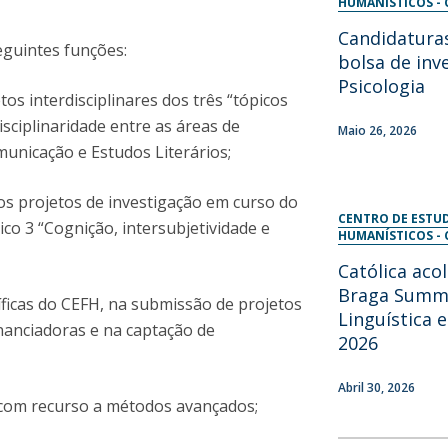
HUMANÍSTICOS - 
Candidatura
eguintes funções:
bolsa de inv
Psicologia
os interdisciplinares dos três “tópicos
sciplinaridade entre as áreas de
Maio 26, 2026
omunicação e Estudos Literários;
s projetos de investigação em curso do
CENTRO DE ESTUD
co 3 “Cognição, intersubjetividade e
HUMANÍSTICOS - 
Católica aco
Braga Summ
íficas do CEFH, na submissão de projetos
Linguística
inanciadoras e na captação de
2026
Abril 30, 2026
as com recurso a métodos avançados;