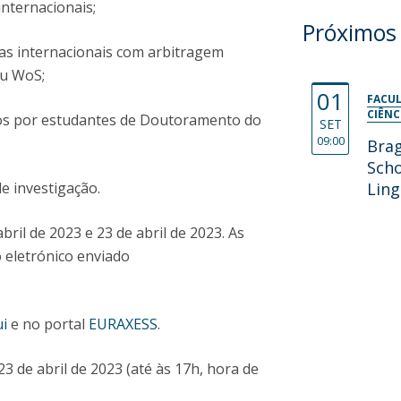
internacionais;
Próximos
ficas internacionais com arbitragem
ou WoS;
01
FACUL
CIÊNC
dos por estudantes de Doutoramento do
SET
09:00
Bra
Sch
de investigação.
Ling
bril de 2023 e 23 de abril de 2023. As
 eletrónico enviado
i
e no portal
EURAXESS
.
23 de abril de 2023 (até às 17h, hora de