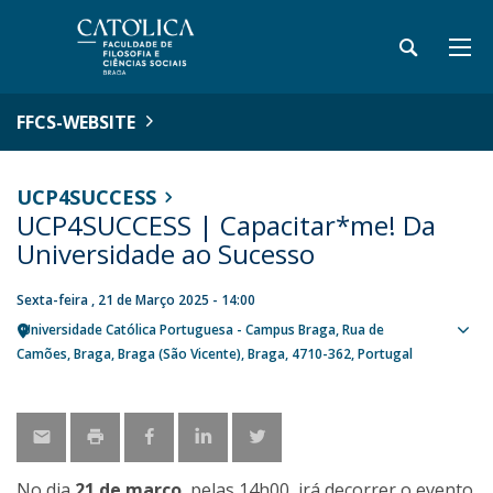
FFCS-WEBSITE
UCP4SUCCESS
UCP4SUCCESS | Capacitar*me! Da
Universidade ao Sucesso
Sexta-feira , 21 de Março 2025 - 14:00
Universidade Católica Portuguesa - Campus Braga
Rua de
Sho
Camões
Braga
Braga (São Vicente), Braga
4710-362
Portugal
map
No dia
21 de março
, pelas 14h00, irá decorrer o evento