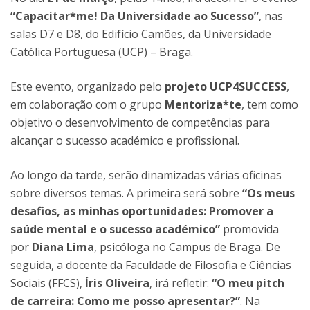
“Capacitar*me! Da Universidade ao Sucesso”
, nas
salas D7 e D8, do Edifício Camões, da Universidade
Católica Portuguesa (UCP) – Braga.
Este evento, organizado pelo
projeto UCP4SUCCESS
,
em colaboração com o grupo
Mentoriza*te
, tem como
objetivo o desenvolvimento de competências para
alcançar o sucesso académico e profissional.
Ao longo da tarde, serão dinamizadas várias oficinas
sobre diversos temas. A primeira será sobre
“Os meus
desafios, as minhas oportunidades: Promover a
saúde mental e o sucesso académico”
promovida
por
Diana Lima
, psicóloga no Campus de Braga. De
seguida, a docente da Faculdade de Filosofia e Ciências
Sociais (FFCS),
Íris Oliveira
, irá refletir:
“O meu pitch
de carreira: Como me posso apresentar?”
. Na