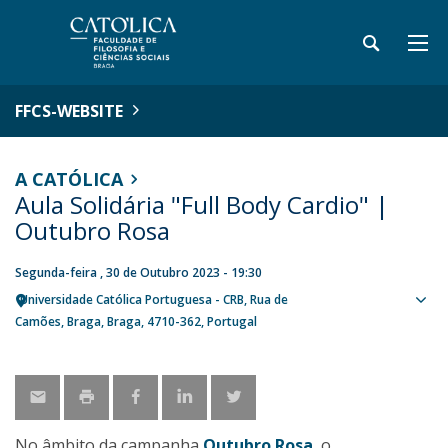
FFCS-WEBSITE
A CATÓLICA
Aula Solidária "Full Body Cardio" |
Outubro Rosa
Segunda-feira , 30 de Outubro 2023 - 19:30
Universidade Católica Portuguesa - CRB
Rua de
Sho
Camões
Braga
Braga
4710-362
Portugal
map
No âmbito da campanha
Outubro Rosa
, o