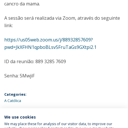
cancro da mama.
A sessão será realizada via Zoom, através do seguinte
link:
https://us05web.zoom.us/j/88932857609?
pwd=JkXFHN1qpboBLsv5FruTaGs9GXtpi2.1
ID da reunião: 889 3285 7609
Senha: 5MwjiF
Categories:
A Católica
ÚLTIMAS NOTÍCIAS
We use cookies
We may place these for analysis of our visitor data, to improve our