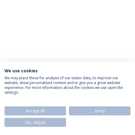
We use cookies
Política de Privacidade
Termos & Condições
We may place these for analysis of our visitor data, to improve our
website, show personalised content and to give you a great website
Direitos do Titular dos Dados
experience. For more information about the cookies we use open the
settings.
Accept all
Deny
© 2026 Universidade Católica Portuguesa
No, adjust