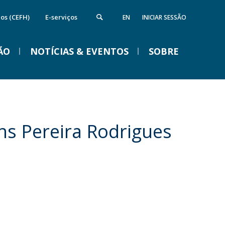
cos (CEFH)
E-serviços
EN
INICIAR SESSÃO
ÃO
NOTÍCIAS & EVENTOS
SOBRE
nstituto de Computação e Ciência de
Campus
VENTOS
Dados
ireções
ns Pereira Rodrigues
quipamentos da FFCS
edes e Parcerias
ida na Católica em Braga
Braga Summer School em
Linguística 2026
Ter, 01 Set 2026 - 09:00