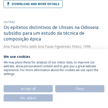
DOWNLOAD AND MORE DETAILS
OUTRAS
Os epítetos distintivos de Ulisses na Odisseia:
subsídio para um estudo da técnica de
composição épica
Ana Paula Pinto
(with Ana Paula Figueiredo Pinto). 1998.
Universidade Católica Portuguesa
We use cookies
We may place these for analysis of our visitor data, to improve our
website, show personalised content and to give you a great website
OUTRAS
experience. For more information about the cookies we use open the
Os Epítetos Distintivos de Ulisses. Subsídio
settings.
para o estudo da técnica de composição épica
Ana Paula Pinto
(with Pinto, Ana Paula F.). 1997. Faculdade de
Accept all
Deny
Filosofia
No, adjust
LIVRO