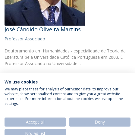
José Cândido Oliveira Martins
Professor Associado
Doutoramento em Humanidades - especialidade de Teoria da
Literatura pela Universidade Católica Portuguesa em 2003. É
Professor Associado na Universidade…
We use cookies
We may place these for analysis of our visitor data, to improve our
website, show personalised content and to give you a great website
experience. For more information about the cookies we use open the
Política de Privacidade
Termos & Condições
settings.
Direitos do Titular dos Dados
Accept all
Deny
No, adjust