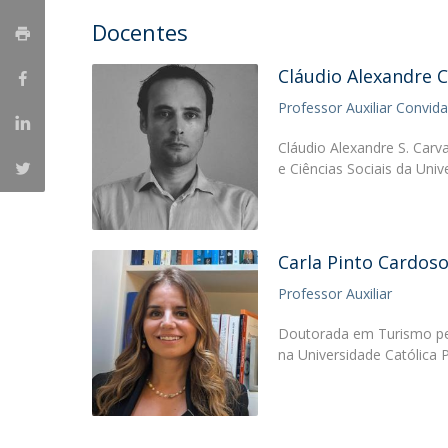
Candidaturas
Provedorias
Docentes
Porquê escolher um Mestrado na FFCS?
Bolsas de Estudo
Cláudio Alexandre 
Alunos Internacionais
Prémio de Mérito
Professor Auxiliar Convid
Provas Públicas
Cláudio Alexandre S. Carv
e Ciências Sociais da Uni
Carla Pinto Cardos
Professor Auxiliar
Doutorada em Turismo pe
na Universidade Católica