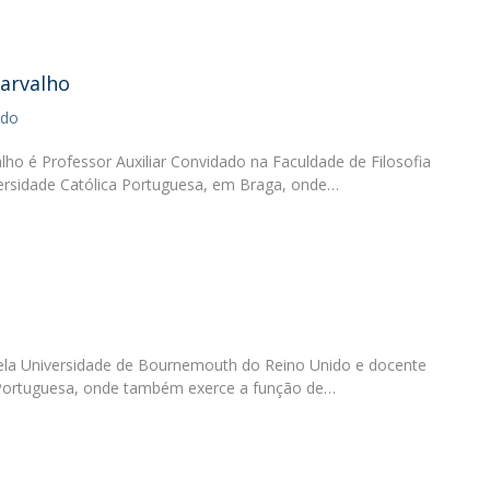
Diretório de Contactos
Católica Braga Executive Academy
Apresentação
Carvalho
Programas
ado
Informações globais
alho é Professor Auxiliar Convidado na Faculdade de Filosofia
versidade Católica Portuguesa, em Braga, onde…
o
la Universidade de Bournemouth do Reino Unido e docente
 Portuguesa, onde também exerce a função de…