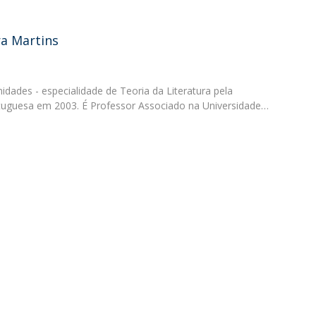
Diretório de Contactos
Católica Braga Executive Academy
ra Martins
Apresentação
Programas
des - especialidade de Teoria da Literatura pela
Informações globais
rtuguesa em 2003. É Professor Associado na Universidade…